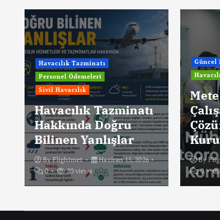
Güncel 
Havacılık Tazminatı
Havacıl
Personel Ödemeleri
Sivil Havacılık
Mete
Havacılık Tazminatı
Çalış
Hakkında Doğru
Çözü
Bilinen Yanlışlar
Kuru
By
Flightmet
Haziran 15, 2026
By
Fli
0
20 views
0