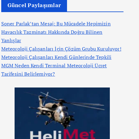
Güncel Paylaşımlar
Soner Parlak’tan Mesaj: Bu Mücadele Hepimizin
Havacılık Tazminatı Hakkında Doğru Bilinen
Yanlışlar
Meteoroloji Çalışanları İçin Çözüm Grubu Kuruluyor!
Meteoroloji Çalışanları Kendi Günlerinde Tepkili
MGM Neden Kendi Terminal Meteoroloji Ücret
Tarifesini Belirlemiyor?