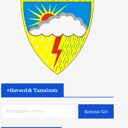
#Havacılık Tazminatı
Konuya Git