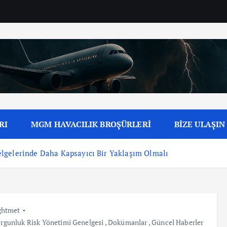
RI
MGM HAVACILIK BROŞÜRLERİ
BİZE ULAŞIN
lgelerinde Daha Kapsayıcı Bir Yaklaşım Olmalı
ghtmet
orgunluk Risk Yönetimi Genelgesi
,
Dokümanlar
,
Güncel Haberler