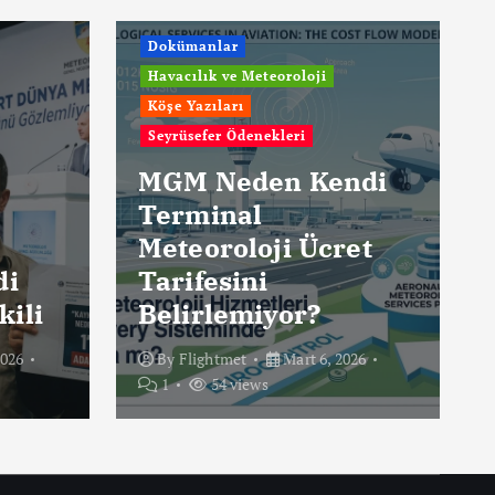
Dokümanlar
Havacılık ve Meteoroloji
Köşe Yazıları
Seyrüsefer Ödenekleri
MGM Neden Kendi
Terminal
Meteoroloji Ücret
di
Tarifesini
kili
Belirlemiyor?
2026
By
Flightmet
Mart 6, 2026
1
54 views