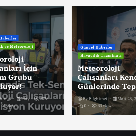
Haberler
ık ve Meteoroloji
Güncel Haberler
Havacılık Tazminatı
oroloji
anları İçin
Meteoroloji
m Grubu
Çalışanları Ken
luyor!
Günlerinde Tep
ghtmet
Mayıs 16, 2026
By
Flightmet
Mart 23, 
21 views
0
33 views