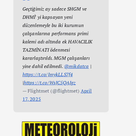
Geçtiğimiz ay sadece SHGM ve
DHMİ' yi kapsayan yeni
düzenlemeyle bu iki kurumun
çalışanlarına performans primi
kalemi adı altında ek HAVACILIK
TAZMİNATI ödenmesi
kararlaştırıldı. MGM çalışanları
yine dahil edilmedi.
@mikdatca
|
https://t.co/JmykLLS7f4
|
https://t.co/WsJC5QAJgz
— Flightmet (@flightmet)
April
17, 2025