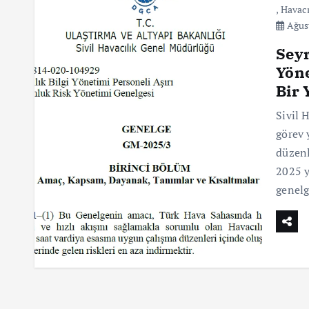
,
Havacı
Ağust
Seyr
Yöne
Bir 
Sivil 
görev 
düzenl
2025 y
genelg