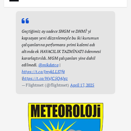
Geçtiğimiz ay sadece SHGM ve DHMİ' yi
kapsayan yeni düzenlemeyle bu iki kurumun
çalışanlarına performans primi kalemi adı
altında ek HAVACILIK TAZMİNATI ödenmesi
kararlaştırıldı. MGM çalışanları yine dahil
edilmedi.
@mikdatca
|
https://t.co/JmykLLS7f4
|
https://t.co/WsJC5QAJgz
— Flightmet (@flightmet)
April 17, 2025