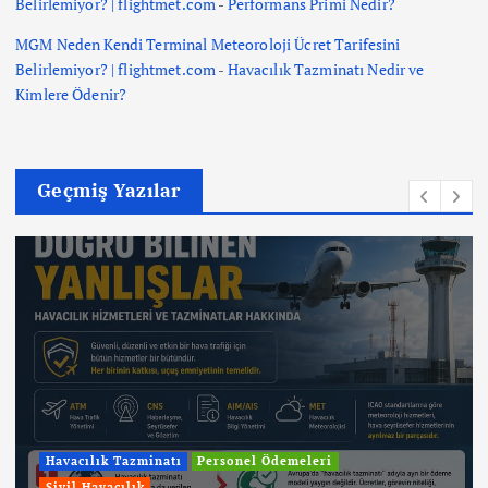
Belirlemiyor? | flightmet.com
-
Performans Primi Nedir?
MGM Neden Kendi Terminal Meteoroloji Ücret Tarifesini
Belirlemiyor? | flightmet.com
-
Havacılık Tazminatı Nedir ve
Kimlere Ödenir?
Geçmiş Yazılar
Havacılık Tazminatı
Personel Ödemeleri
Sivil Havacılık