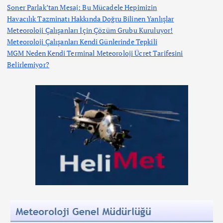
Soner Parlak’tan Mesaj: Bu Mücadele Hepimizin
Havacılık Tazminatı Hakkında Doğru Bilinen Yanlışlar
Meteoroloji Çalışanları İçin Çözüm Grubu Kuruluyor!
Meteoroloji Çalışanları Kendi Günlerinde Tepkili
MGM Neden Kendi Terminal Meteoroloji Ücret Tarifesini
Belirlemiyor?