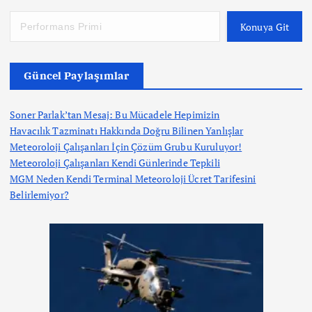
Konuya Git
Güncel Paylaşımlar
Soner Parlak’tan Mesaj: Bu Mücadele Hepimizin
Havacılık Tazminatı Hakkında Doğru Bilinen Yanlışlar
Meteoroloji Çalışanları İçin Çözüm Grubu Kuruluyor!
Meteoroloji Çalışanları Kendi Günlerinde Tepkili
MGM Neden Kendi Terminal Meteoroloji Ücret Tarifesini
Belirlemiyor?