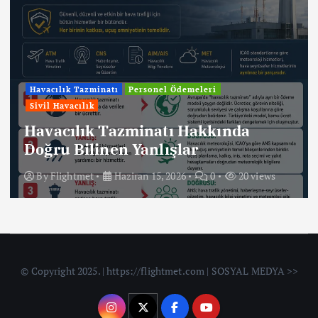
Havacılık Tazminatı
Personel Ödemeleri
Sivil Havacılık
Havacılık Tazminatı Hakkında
Doğru Bilinen Yanlışlar
By
Flightmet
Haziran 15, 2026
0
20 views
© Copyright 2025. | https://flightmet.com | SOSYAL MEDYA >>