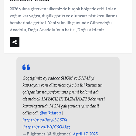
2026 yılına girerken ülkemizde birçok bölgede etkili olan
yoğun kar yağışı, düşük görüş ve olumsuz pist koşullarını
beraberinde getirdi. Yeni yılın ilk gününde Güneydoğu
Anadolu, Doğu Anadolu’nun batısı, Doğu Akdeniz…
Geçtiğimiz ay sadece SHGM ve DHMİ' yi
kapsayan yeni düzenlemeyle bu iki kurumun
çalışanlarına performans primi kalemi adı
altında ek HAVACILIK TAZMİNATI ödenmesi
kararlaştırıldı. MGM çalışanları yine dahil
edilmedi.
@mikdatca
|
https://t.co/JmykLLS7f4
|
https://t.co/WsJC5QAJgz
— Flightmet (@flightmet)
April 17, 2025