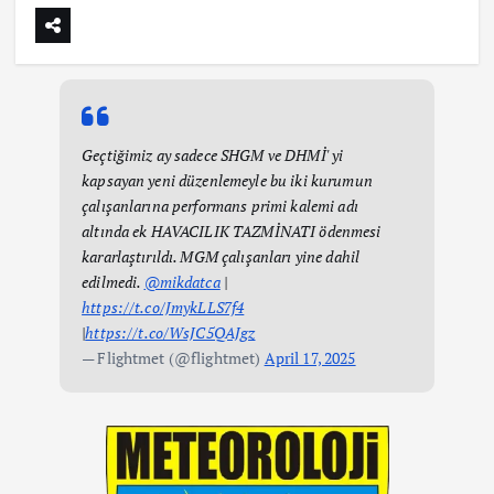
Geçtiğimiz ay sadece SHGM ve DHMİ' yi
kapsayan yeni düzenlemeyle bu iki kurumun
çalışanlarına performans primi kalemi adı
altında ek HAVACILIK TAZMİNATI ödenmesi
kararlaştırıldı. MGM çalışanları yine dahil
edilmedi.
@mikdatca
|
https://t.co/JmykLLS7f4
|
https://t.co/WsJC5QAJgz
— Flightmet (@flightmet)
April 17, 2025