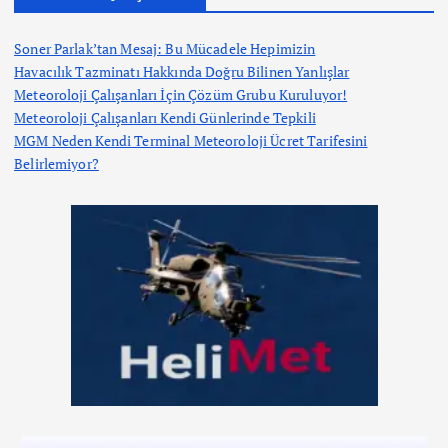
Soner Parlak’tan Mesaj: Bu Mücadele Hepimizin
Havacılık Tazminatı Hakkında Doğru Bilinen Yanlışlar
Meteoroloji Çalışanları İçin Çözüm Grubu Kuruluyor!
Meteoroloji Çalışanları Kendi Günlerinde Tepkili
MGM Neden Kendi Terminal Meteoroloji Ücret Tarifesini
Belirlemiyor?