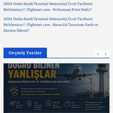
MGM Neden Kendi Terminal Meteoroloji Ücret Tarifesini
Belirlemiyor? | flightmet.com
-
Performans Primi Nedir?
MGM Neden Kendi Terminal Meteoroloji Ücret Tarifesini
Belirlemiyor? | flightmet.com
-
Havacılık Tazminatı Nedir ve
Kimlere Ödenir?
Geçmiş Yazılar