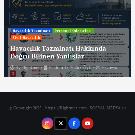
Havacılık Tazminatı
Personel Ödemeleri
Sivil Havacılık
Havacılık Tazminatı Hakkında
Doğru Bilinen Yanlışlar
By
Flightmet
Haziran 15, 2026
0
20 views
© Copyright 2025. | https://flightmet.com | SOSYAL MEDYA >>