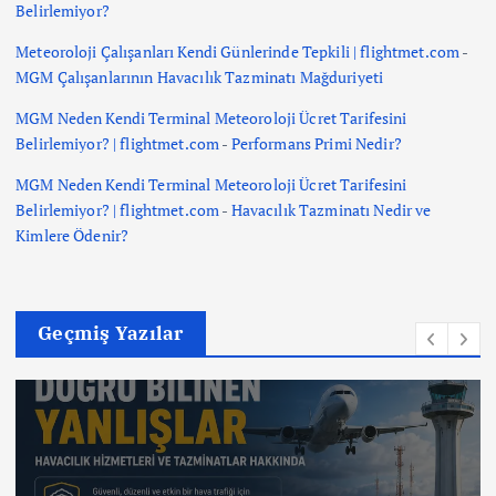
Belirlemiyor?
Meteoroloji Çalışanları Kendi Günlerinde Tepkili | flightmet.com
-
MGM Çalışanlarının Havacılık Tazminatı Mağduriyeti
MGM Neden Kendi Terminal Meteoroloji Ücret Tarifesini
Belirlemiyor? | flightmet.com
-
Performans Primi Nedir?
MGM Neden Kendi Terminal Meteoroloji Ücret Tarifesini
Belirlemiyor? | flightmet.com
-
Havacılık Tazminatı Nedir ve
Kimlere Ödenir?
Geçmiş Yazılar