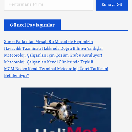
Konuya Git
Güncel Paylaşımlar
Soner Parlak’tan Mesaj: Bu Mücadele Hepimizin
Havacılık Tazminatı Hakkında Doğru Bilinen Yanlışlar
Meteoroloji Çalışanları İçin Çözüm Grubu Kuruluyor!
Meteoroloji Çalışanları Kendi Günlerinde Tepkili
MGM Neden Kendi Terminal Meteoroloji Ücret Tarifesini
Belirlemiyor?