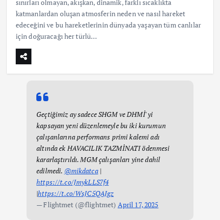
sınırları olmayan, akışkan, dinamik, farklı sıcaklıkta
katmanlardan oluşan atmosferin neden ve nasıl hareket
edeceğini ve bu hareketlerinin dünyada yaşayan tüm canlılar
için doğuracağı her türlü…
Geçtiğimiz ay sadece SHGM ve DHMİ' yi
kapsayan yeni düzenlemeyle bu iki kurumun
çalışanlarına performans primi kalemi adı
altında ek HAVACILIK TAZMİNATI ödenmesi
kararlaştırıldı. MGM çalışanları yine dahil
edilmedi.
@mikdatca
|
https://t.co/JmykLLS7f4
|
https://t.co/WsJC5QAJgz
— Flightmet (@flightmet)
April 17, 2025