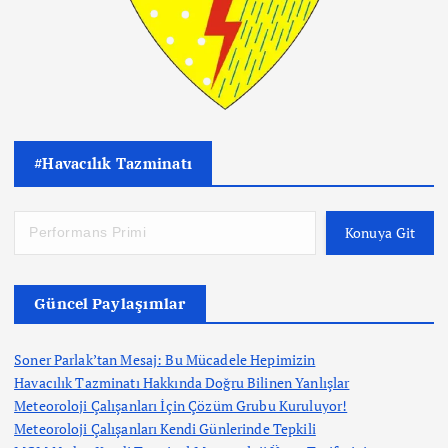
#Havacılık Tazminatı
Konuya Git
Güncel Paylaşımlar
Soner Parlak’tan Mesaj: Bu Mücadele Hepimizin
Havacılık Tazminatı Hakkında Doğru Bilinen Yanlışlar
Meteoroloji Çalışanları İçin Çözüm Grubu Kuruluyor!
Meteoroloji Çalışanları Kendi Günlerinde Tepkili