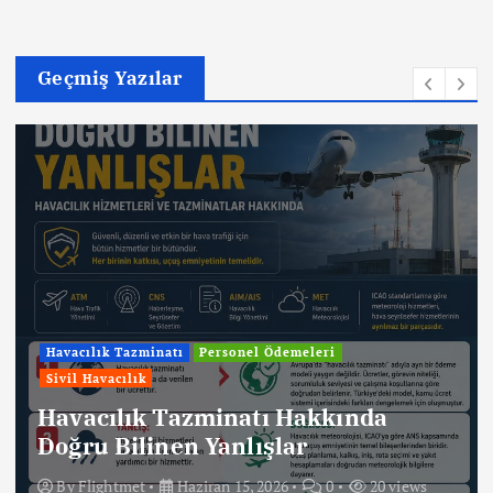
Geçmiş Yazılar
Havacılık Tazminatı
Personel Ödemeleri
Sivil Havacılık
Havacılık Tazminatı Hakkında
Doğru Bilinen Yanlışlar
By
Flightmet
Haziran 15, 2026
0
20 views