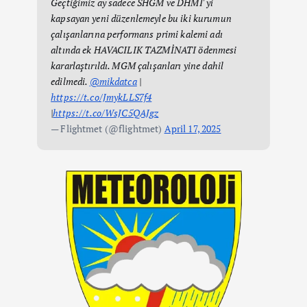
Geçtiğimiz ay sadece SHGM ve DHMİ' yi
kapsayan yeni düzenlemeyle bu iki kurumun
çalışanlarına performans primi kalemi adı
altında ek HAVACILIK TAZMİNATI ödenmesi
kararlaştırıldı. MGM çalışanları yine dahil
edilmedi.
@mikdatca
|
https://t.co/JmykLLS7f4
|
https://t.co/WsJC5QAJgz
— Flightmet (@flightmet)
April 17, 2025