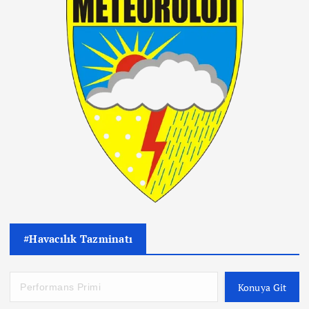
#Havacılık Tazminatı
Konuya Git