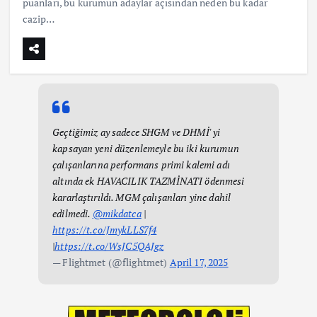
puanları, bu kurumun adaylar açısından neden bu kadar
cazip…
Geçtiğimiz ay sadece SHGM ve DHMİ' yi
kapsayan yeni düzenlemeyle bu iki kurumun
çalışanlarına performans primi kalemi adı
altında ek HAVACILIK TAZMİNATI ödenmesi
kararlaştırıldı. MGM çalışanları yine dahil
edilmedi.
@mikdatca
|
https://t.co/JmykLLS7f4
|
https://t.co/WsJC5QAJgz
— Flightmet (@flightmet)
April 17, 2025