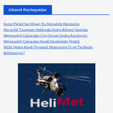
Güncel Paylaşımlar
Soner Parlak’tan Mesaj: Bu Mücadele Hepimizin
Havacılık Tazminatı Hakkında Doğru Bilinen Yanlışlar
Meteoroloji Çalışanları İçin Çözüm Grubu Kuruluyor!
Meteoroloji Çalışanları Kendi Günlerinde Tepkili
MGM Neden Kendi Terminal Meteoroloji Ücret Tarifesini
Belirlemiyor?