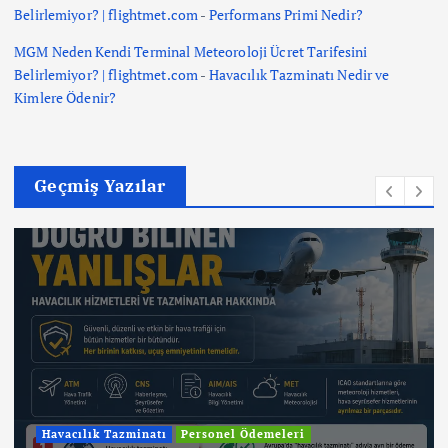
Belirlemiyor? | flightmet.com
-
Performans Primi Nedir?
MGM Neden Kendi Terminal Meteoroloji Ücret Tarifesini
Belirlemiyor? | flightmet.com
-
Havacılık Tazminatı Nedir ve
Kimlere Ödenir?
Geçmiş Yazılar
Havacılık Tazminatı
Personel Ödemeleri