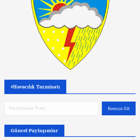
#Havacılık Tazminatı
Konuya Git
Güncel Paylaşımlar