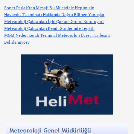
Soner Parlak’tan Mesaj: Bu Mücadele Hepimizin
Havacılık Tazminatı Hakkında Doğru Bilinen Yanlışlar
Meteoroloji Çalışanları İçin Çözüm Grubu Kuruluyor!
Meteoroloji Çalışanları Kendi Günlerinde Tepkili
MGM Neden Kendi Terminal Meteoroloji Ücret Tarifesini
Belirlemiyor?