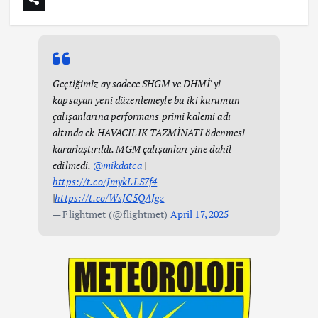
Geçtiğimiz ay sadece SHGM ve DHMİ' yi
kapsayan yeni düzenlemeyle bu iki kurumun
çalışanlarına performans primi kalemi adı
altında ek HAVACILIK TAZMİNATI ödenmesi
kararlaştırıldı. MGM çalışanları yine dahil
edilmedi.
@mikdatca
|
https://t.co/JmykLLS7f4
|
https://t.co/WsJC5QAJgz
— Flightmet (@flightmet)
April 17, 2025