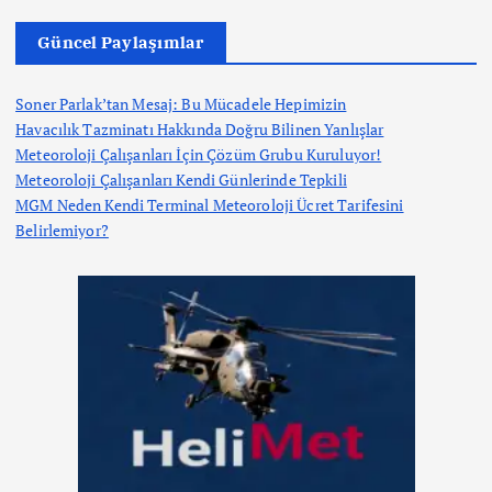
Güncel Paylaşımlar
Soner Parlak’tan Mesaj: Bu Mücadele Hepimizin
Havacılık Tazminatı Hakkında Doğru Bilinen Yanlışlar
Meteoroloji Çalışanları İçin Çözüm Grubu Kuruluyor!
Meteoroloji Çalışanları Kendi Günlerinde Tepkili
MGM Neden Kendi Terminal Meteoroloji Ücret Tarifesini
Belirlemiyor?