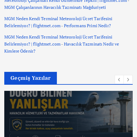
Meteoroloji Çalışanları Kendi Günlerinde Tepkili | flightmet.com
-
MGM Çalışanlarının Havacılık Tazminatı Mağduriyeti
MGM Neden Kendi Terminal Meteoroloji Ücret Tarifesini
Belirlemiyor? | flightmet.com
-
Performans Primi Nedir?
MGM Neden Kendi Terminal Meteoroloji Ücret Tarifesini
Belirlemiyor? | flightmet.com
-
Havacılık Tazminatı Nedir ve
Kimlere Ödenir?
Geçmiş Yazılar