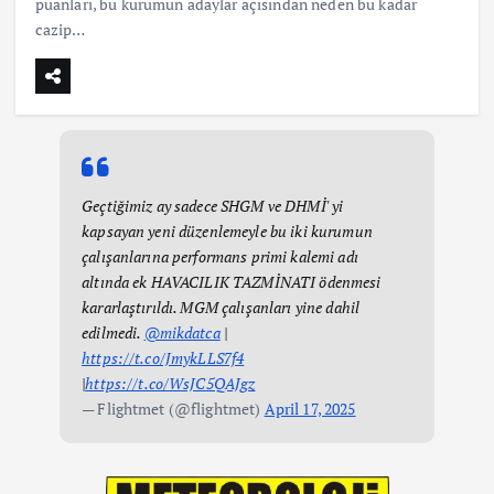
puanları, bu kurumun adaylar açısından neden bu kadar
cazip…
Geçtiğimiz ay sadece SHGM ve DHMİ' yi
kapsayan yeni düzenlemeyle bu iki kurumun
çalışanlarına performans primi kalemi adı
altında ek HAVACILIK TAZMİNATI ödenmesi
kararlaştırıldı. MGM çalışanları yine dahil
edilmedi.
@mikdatca
|
https://t.co/JmykLLS7f4
|
https://t.co/WsJC5QAJgz
— Flightmet (@flightmet)
April 17, 2025