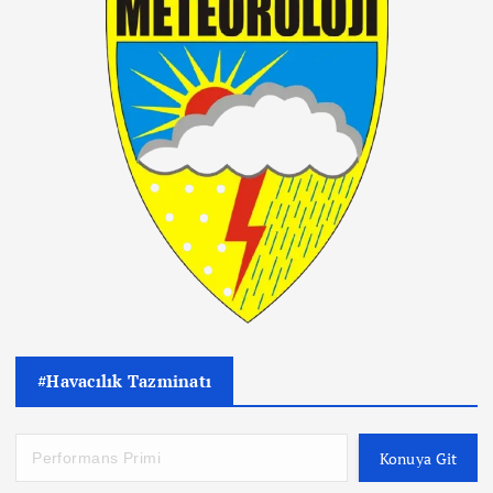
#Havacılık Tazminatı
Konuya Git