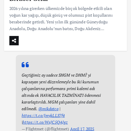
2026 yılına girerken ülkemizde birçok bölgede etkili olan
yoğun kar yağışı, düşük görüş ve olumsuz pist koşullarını
beraberinde getirdi. Yeni yılın ilk gününde Güneydoğu
Anadolu, Doğu Anadolu’nun batısı, Doğu Akdeniz…
Geçtiğimiz ay sadece SHGM ve DHMİ' yi
kapsayan yeni düzenlemeyle bu iki kurumun
çalışanlarına performans primi kalemi adı
altında ek HAVACILIK TAZMİNATI ödenmesi
kararlaştırıldı. MGM çalışanları yine dahil
edilmedi.
@mikdatca
|
https://t.co/JmykLLS7f4
|
https://t.co/WsJC5QAJgz
— Flightmet (@flightmet)
April 17, 2025