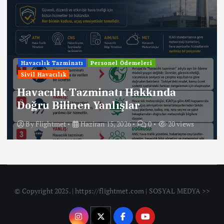
Havacılık Tazminatı
Personel Ödemeleri
Sivil Havacılık
Havacılık Tazminatı Hakkında
Doğru Bilinen Yanlışlar
By
Flightmet
Haziran 15, 2026
0
20 views
© Copyright 2025. | https://flightmet.com | SOSYAL MEDYA >>