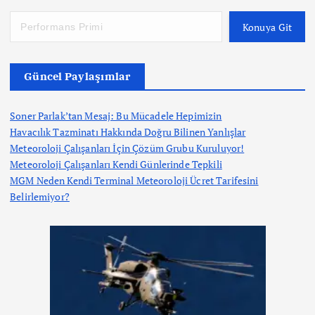
Konuya Git
Güncel Paylaşımlar
Soner Parlak’tan Mesaj: Bu Mücadele Hepimizin
Havacılık Tazminatı Hakkında Doğru Bilinen Yanlışlar
Meteoroloji Çalışanları İçin Çözüm Grubu Kuruluyor!
Meteoroloji Çalışanları Kendi Günlerinde Tepkili
MGM Neden Kendi Terminal Meteoroloji Ücret Tarifesini
Belirlemiyor?