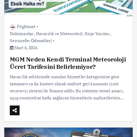
Flightmet
Dokümanlar
,
Havacılık ve Meteoroloji
,
Köşe Yazıları
,
Seyrüsefer Ödenekleri
Mart 6, 2026
MGM Neden Kendi Terminal Meteoroloji
Ücret Tarifesini Belirlemiyor?
Havacılık sektöründe sunulan hizmetler kategorisine göre
tamamen ya da kısmen olarak maliyet geri kazanımı (cost
recovery) sistemi ile finanse edilir. Bu sistemin temel amacı,
uçuş emniyetine katkı sağlayan hizmetlerin maliyetlerinin…