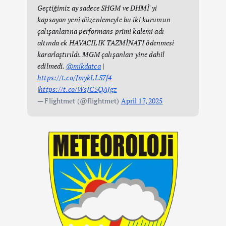
Geçtiğimiz ay sadece SHGM ve DHMİ' yi
kapsayan yeni düzenlemeyle bu iki kurumun
çalışanlarına performans primi kalemi adı
altında ek HAVACILIK TAZMİNATI ödenmesi
kararlaştırıldı. MGM çalışanları yine dahil
edilmedi.
@mikdatca
|
https://t.co/JmykLLS7f4
|
https://t.co/WsJC5QAJgz
— Flightmet (@flightmet)
April 17, 2025