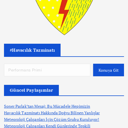
#Havacılık Tazminatı
Konuya Git
Güncel Paylaşımlar
Soner Parlak’tan Mesaj: Bu Mücadele Hepimizin
Havacılık Tazminatı Hakkında Doğru Bilinen Yanlışlar
Meteoroloji Çalışanları İçin Çözüm Grubu Kuruluyor!
Meteoroloji Çalışanları Kendi Günlerinde Tepkili