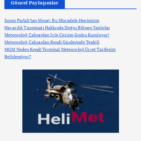
Güncel Paylaşımlar
Soner Parlak’tan Mesaj: Bu Mücadele Hepimizin
Havacılık Tazminatı Hakkında Doğru Bilinen Yanlışlar
Meteoroloji Çalışanları İçin Çözüm Grubu Kuruluyor!
Meteoroloji Çalışanları Kendi Günlerinde Tepkili
MGM Neden Kendi Terminal Meteoroloji Ücret Tarifesini
Belirlemiyor?