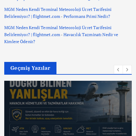
MGM Neden Kendi Terminal Meteoroloji Ücret Tarifesini
Belirlemiyor? | flightmet.com
-
Performans Primi Nedir?
MGM Neden Kendi Terminal Meteoroloji Ücret Tarifesini
Belirlemiyor? | flightmet.com
-
Havacılık Tazminatı Nedir ve
Kimlere Ödenir?
Geçmiş Yazılar