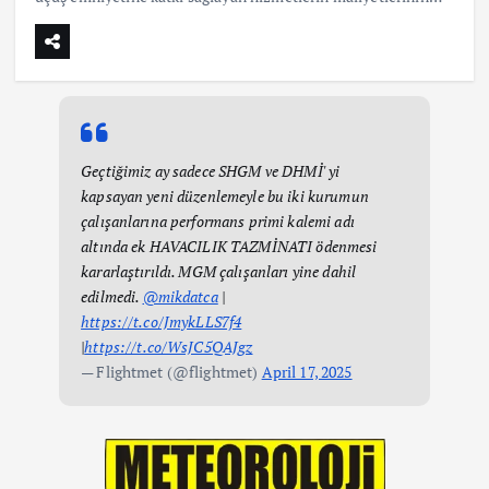
Geçtiğimiz ay sadece SHGM ve DHMİ' yi
kapsayan yeni düzenlemeyle bu iki kurumun
çalışanlarına performans primi kalemi adı
altında ek HAVACILIK TAZMİNATI ödenmesi
kararlaştırıldı. MGM çalışanları yine dahil
edilmedi.
@mikdatca
|
https://t.co/JmykLLS7f4
|
https://t.co/WsJC5QAJgz
— Flightmet (@flightmet)
April 17, 2025