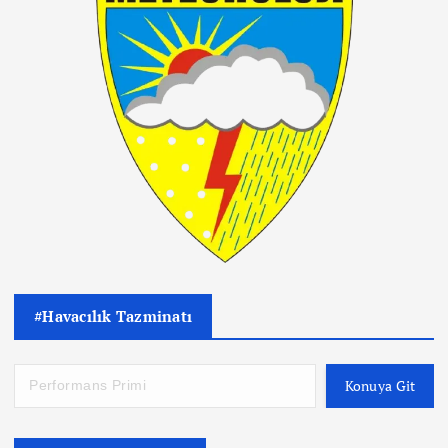
#Havacılık Tazminatı
Konuya Git