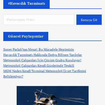
#Havacılık Tazminatı
Konuya Git
Güncel Paylaşımlar
Soner Parlak’tan Mesaj: Bu Mücadele Hepimizin
Havacılık Tazminatı Hakkında Doğru Bilinen Yanlışlar
Meteoroloji Çalışanları İçin Çözüm Grubu Kuruluyor!
Meteoroloji Çalışanları Kendi Günlerinde Tepkili
MGM Neden Kendi Terminal Meteoroloji Ücret Tarifesini
Belirlemiyor?