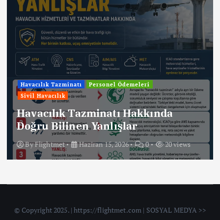
Havacılık Tazminatı
Personel Ödemeleri
Sivil Havacılık
Havacılık Tazminatı Hakkında
Doğru Bilinen Yanlışlar
By
Flightmet
Haziran 15, 2026
0
20 views
© Copyright 2025. | https://flightmet.com | SOSYAL MEDYA >>