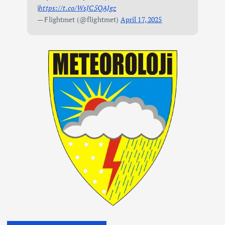
|
https://t.co/WsJC5QAJgz
— Flightmet (@flightmet)
April 17, 2025